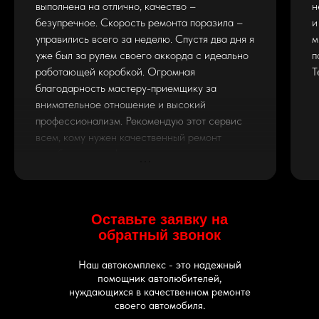
выполнена на отлично, качество –
н
безупречное. Скорость ремонта поразила –
и
управились всего за неделю. Спустя два дня я
м
уже был за рулем своего аккорда с идеально
п
работающей коробкой. Огромная
Т
благодарность мастеру-приемщику за
внимательное отношение и высокий
профессионализм. Рекомендую этот сервис
всем, кому нужен качественный ремонт
коробки передач!
Оставьте заявку на
обратный звонок
Наш автокомплекс - это надежный
помощник автолюбителей,
нуждающихся в качественном ремонте
своего автомобиля.