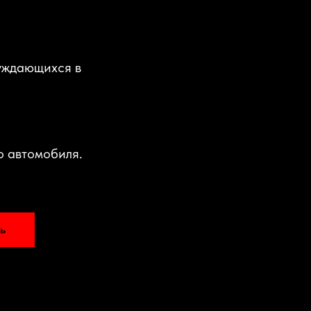
уждающихся в
о автомобиля.
ь